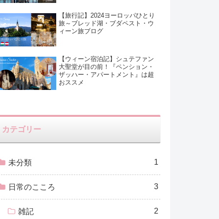
【旅行記】2024ヨーロッパひとり
旅～ブレッド湖・ブダペスト・ウ
ィーン旅ブログ
【ウィーン宿泊記】シュテファン
大聖堂が目の前！『ペンション・
ザッハー・アパートメント』は超
おススメ
カテゴリー
1
未分類
3
日常のこころ
2
雑記