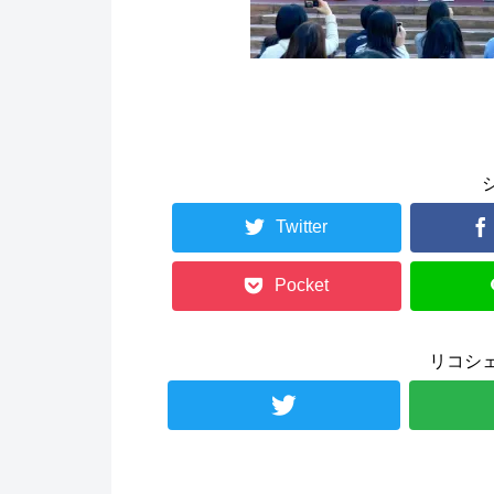
Twitter
Pocket
リコシ