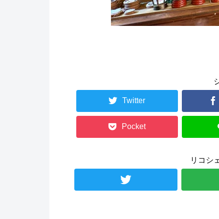
Twitter
Pocket
リコシ