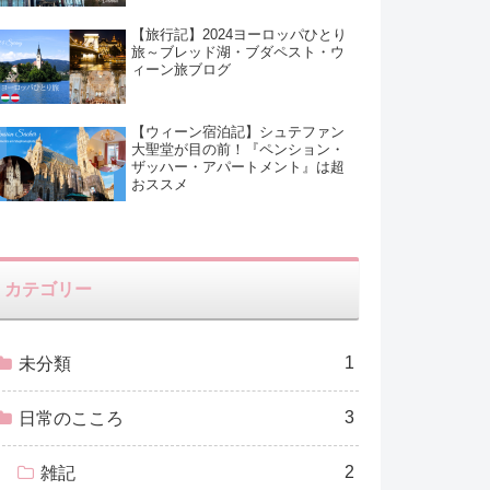
【旅行記】2024ヨーロッパひとり
旅～ブレッド湖・ブダペスト・ウ
ィーン旅ブログ
【ウィーン宿泊記】シュテファン
大聖堂が目の前！『ペンション・
ザッハー・アパートメント』は超
おススメ
カテゴリー
1
未分類
3
日常のこころ
2
雑記