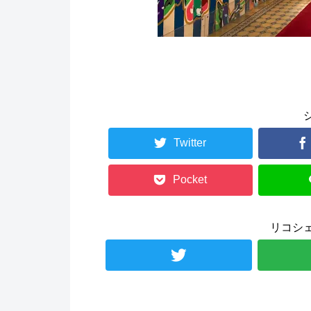
Twitter
Pocket
リコシ