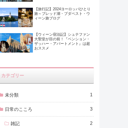
【旅行記】2024ヨーロッパひとり
旅～ブレッド湖・ブダペスト・ウ
ィーン旅ブログ
【ウィーン宿泊記】シュテファン
大聖堂が目の前！『ペンション・
ザッハー・アパートメント』は超
おススメ
カテゴリー
1
未分類
3
日常のこころ
2
雑記