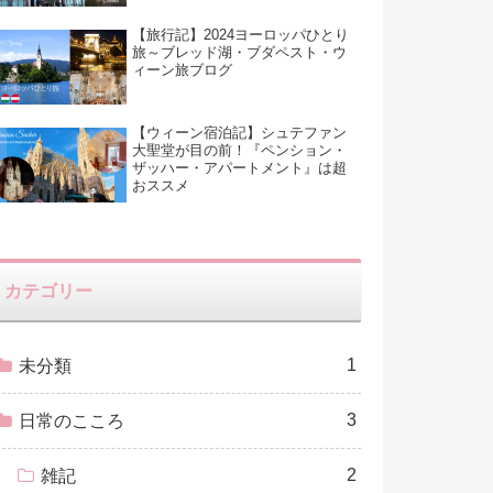
【旅行記】2024ヨーロッパひとり
旅～ブレッド湖・ブダペスト・ウ
ィーン旅ブログ
【ウィーン宿泊記】シュテファン
大聖堂が目の前！『ペンション・
ザッハー・アパートメント』は超
おススメ
カテゴリー
1
未分類
3
日常のこころ
2
雑記