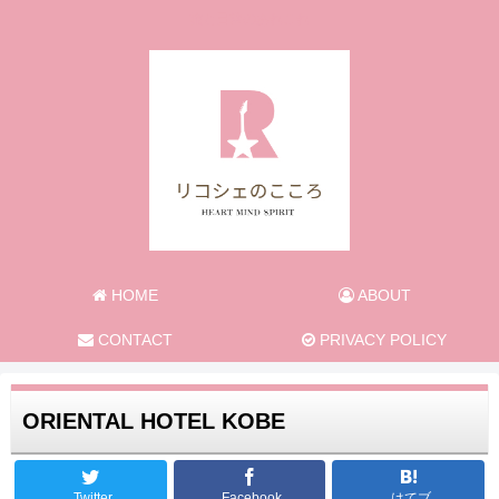
旅と日常のあれこれ
HOME
ABOUT
CONTACT
PRIVACY POLICY
ORIENTAL HOTEL KOBE
Twitter
Facebook
はてブ