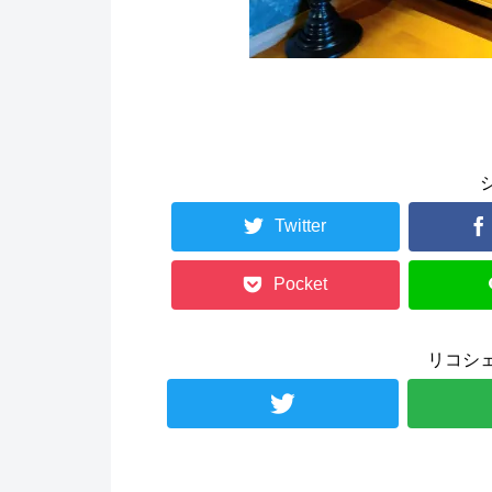
Twitter
Pocket
リコシ