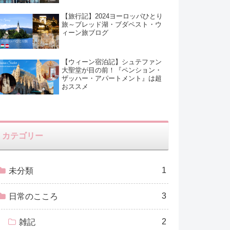
【旅行記】2024ヨーロッパひとり
旅～ブレッド湖・ブダペスト・ウ
ィーン旅ブログ
【ウィーン宿泊記】シュテファン
大聖堂が目の前！『ペンション・
ザッハー・アパートメント』は超
おススメ
カテゴリー
1
未分類
3
日常のこころ
2
雑記