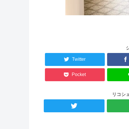
Twitter
Pocket
リコシ