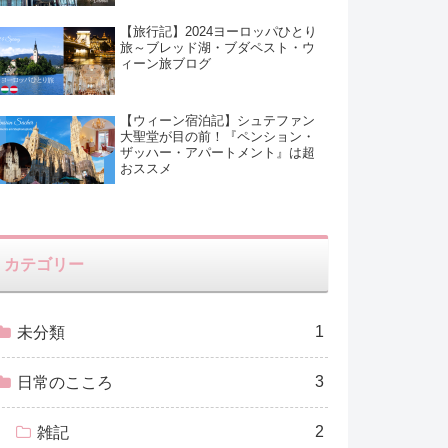
【旅行記】2024ヨーロッパひとり
旅～ブレッド湖・ブダペスト・ウ
ィーン旅ブログ
【ウィーン宿泊記】シュテファン
大聖堂が目の前！『ペンション・
ザッハー・アパートメント』は超
おススメ
カテゴリー
1
未分類
3
日常のこころ
2
雑記