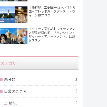
【旅行記】2024ヨーロッパひとり
旅～ブレッド湖・ブダペスト・ウ
ィーン旅ブログ
【ウィーン宿泊記】シュテファン
大聖堂が目の前！『ペンション・
ザッハー・アパートメント』は超
おススメ
カテゴリー
1
未分類
3
日常のこころ
2
雑記