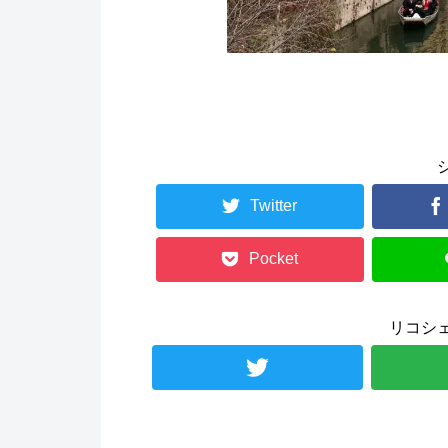
Twitter
Pocket
リコシ