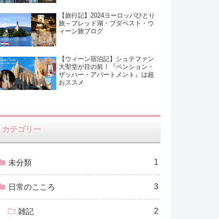
【旅行記】2024ヨーロッパひとり
旅～ブレッド湖・ブダペスト・ウ
ィーン旅ブログ
【ウィーン宿泊記】シュテファン
大聖堂が目の前！『ペンション・
ザッハー・アパートメント』は超
おススメ
カテゴリー
1
未分類
3
日常のこころ
2
雑記