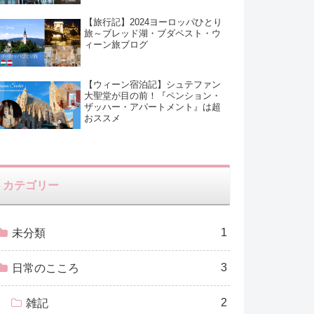
【旅行記】2024ヨーロッパひとり
旅～ブレッド湖・ブダペスト・ウ
ィーン旅ブログ
【ウィーン宿泊記】シュテファン
大聖堂が目の前！『ペンション・
ザッハー・アパートメント』は超
おススメ
カテゴリー
1
未分類
3
日常のこころ
2
雑記