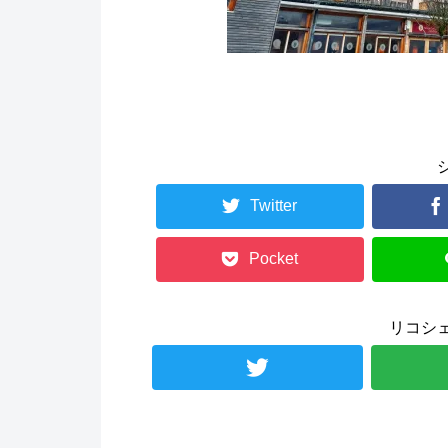
Twitter
Pocket
リコシ