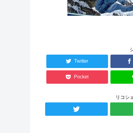
Twitter
Pocket
リコシ