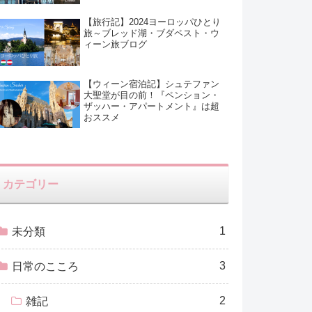
【旅行記】2024ヨーロッパひとり
旅～ブレッド湖・ブダペスト・ウ
ィーン旅ブログ
【ウィーン宿泊記】シュテファン
大聖堂が目の前！『ペンション・
ザッハー・アパートメント』は超
おススメ
カテゴリー
1
未分類
3
日常のこころ
2
雑記