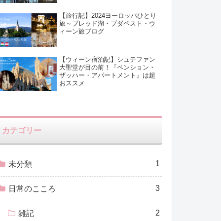
【旅行記】2024ヨーロッパひとり
旅～ブレッド湖・ブダペスト・ウ
ィーン旅ブログ
【ウィーン宿泊記】シュテファン
大聖堂が目の前！『ペンション・
ザッハー・アパートメント』は超
おススメ
カテゴリー
1
未分類
3
日常のこころ
2
雑記