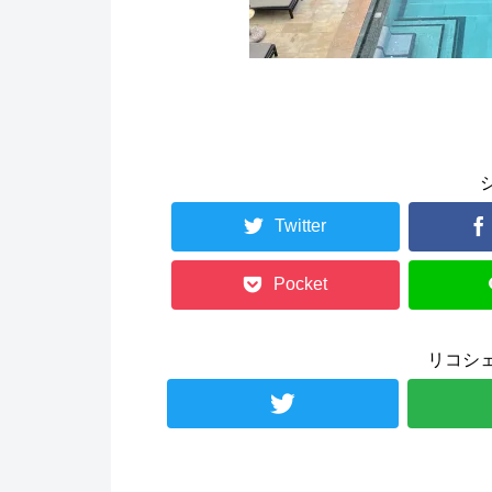
Twitter
Pocket
リコシ